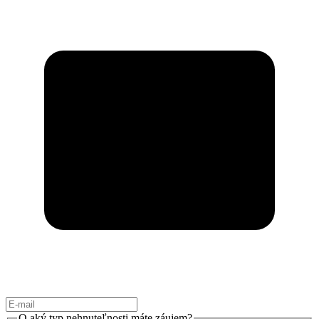
O aký typ nehnuteľnosti máte záujem?