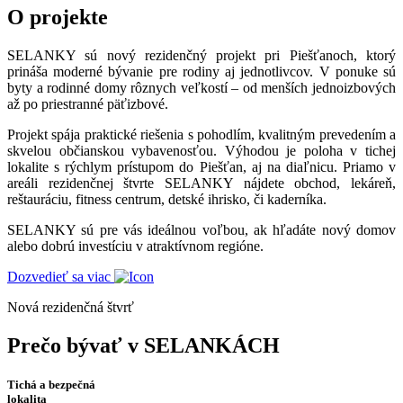
O projekte
SELANKY sú nový rezidenčný projekt pri Piešťanoch, ktorý
prináša moderné bývanie pre rodiny aj jednotlivcov. V ponuke sú
byty a rodinné domy rôznych veľkostí – od menších jednoizbových
až po priestranné päťizbové.
Projekt spája praktické riešenia s pohodlím, kvalitným prevedením a
skvelou občianskou vybavenosťou. Výhodou je poloha v tichej
lokalite s rýchlym prístupom do Piešťan, aj na diaľnicu. Priamo v
areáli rezidenčnej štvrte SELANKY nájdete obchod, lekáreň,
reštauráciu, fitness centrum, detské ihrisko, či kaderníka.
SELANKY sú pre vás ideálnou voľbou, ak hľadáte nový domov
alebo dobrú investíciu v atraktívnom regióne.
Dozvedieť sa viac
Nová rezidenčná štvrť
Prečo bývať v SELANKÁCH
Tichá a bezpečná
lokalita