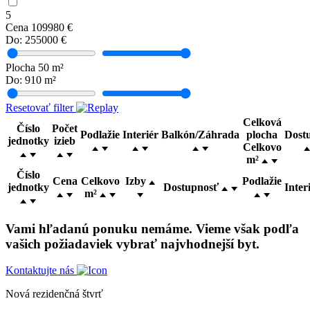
5
Cena
109980
€
Do:
255000
€
Plocha
50
m²
Do:
910
m²
Resetovať filter
Celková
Číslo
Počet
Podlažie
Interiér
Balkón/Záhrada
plocha
Dost
jednotky
izieb
Celkovo
m²
Číslo
Cena
Celkovo
Izby
Podlažie
jednotky
Dostupnosť
Inter
m²
Vami hľadanú ponuku nemáme. Vieme však podľa
vašich požiadaviek vybrať najvhodnejší byt.
Kontaktujte nás
Nová rezidenčná štvrť