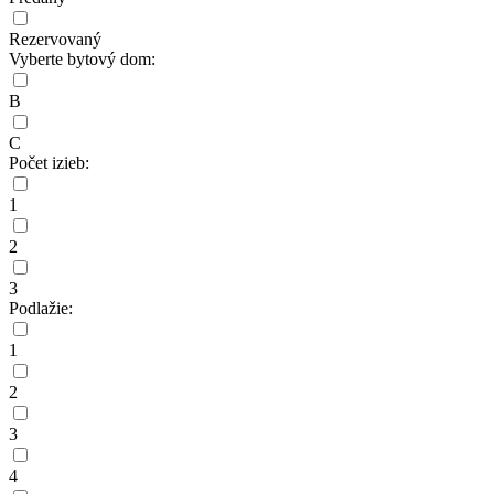
Rezervovaný
Vyberte bytový dom:
B
C
Počet izieb:
1
2
3
Podlažie:
1
2
3
4