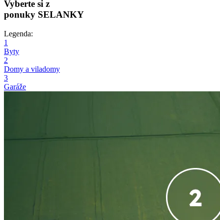
Vyberte si z
ponuky SELANKY
Legenda:
1
Byty
2
Domy a viladomy
3
Garáže