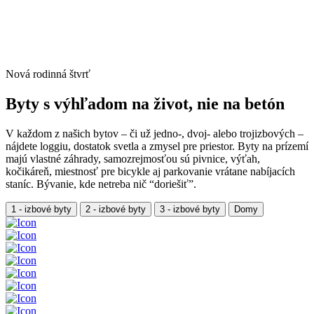
Nová rodinná štvrť
Byty s výhľadom na život, nie na betón
V každom z našich bytov – či už jedno-, dvoj- alebo trojizbových –
nájdete loggiu, dostatok svetla a zmysel pre priestor. Byty na prízemí
majú vlastné záhrady, samozrejmosťou sú pivnice, výťah,
kočikáreň, miestnosť pre bicykle aj parkovanie vrátane nabíjacích
staníc. Bývanie, kde netreba nič “doriešiť”.
1 - izbové byty
2 - izbové byty
3 - izbové byty
Domy