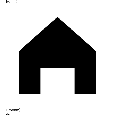
byt
Rodinný
dom