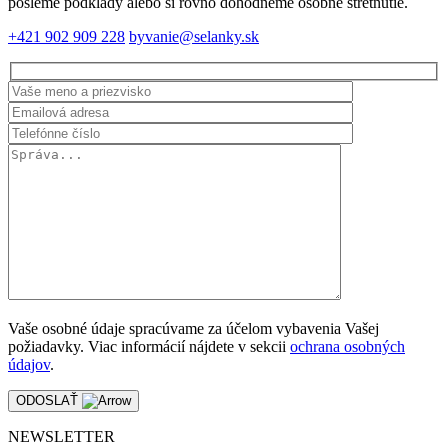
pošleme podklady alebo si rovno dohodneme osobné stretnutie.
+421 902 909 228
byvanie@selanky.sk
Vaše osobné údaje spracúvame za účelom vybavenia Vašej
požiadavky. Viac informácií nájdete v sekcii
ochrana osobných
údajov
.
ODOSLAŤ
NEWSLETTER