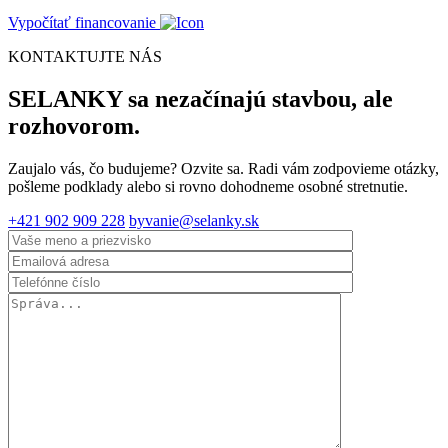
Vypočítať financovanie
KONTAKTUJTE NÁS
SELANKY sa nezačínajú stavbou, ale
rozhovorom.
Zaujalo vás, čo budujeme? Ozvite sa. Radi vám zodpovieme otázky,
pošleme podklady alebo si rovno dohodneme osobné stretnutie.
+421 902 909 228
byvanie@selanky.sk