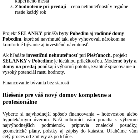
kúpeľného mesta
Zhodnotenie pri predaji
– cena nehnuteľností v regióne
rastie každý rok
Projekt
SELANKY
prináša
byty Pobedim
aj
rodinné domy
Pobedim
, ktoré sú navrhnuté tak, aby vyhovovali nárokom na
komfortné bývanie aj investičnú návratnosť.
Ak hľadáte
investičnú nehnuteľnosť pri Piešťanoch
, projekt
SELANKY v Pobedime
je ideálnou príležitosťou. Moderné
byty a
domy na predaj
ponúkajú výbornú polohu, kvalitné spracovanie a
vysoký potenciál rastu hodnoty.
Financovanie bývania bez starostí
Riešenie pre váš nový domov komplexne a
profesionálne
Vyberte si najvhodnejší spôsob financovania – hotovosťou alebo
hypotekárnym úverom. Naši odborníci vám poradia s výberom
najvýhodnejších podmienok, pripravia znalecké posudky,
geometrické plány, poistky aj zápisy do katastra. Uľahčíme vám
celý proces od zmluvy až po kľúče.