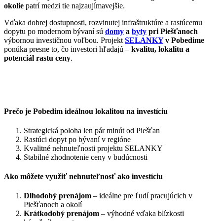
okolie
patrí medzi tie najzaujímavejšie.
Vďaka dobrej dostupnosti, rozvinutej infraštruktúre a rastúcemu
dopytu po modernom bývaní sú
domy
a
byty
pri Piešťanoch
výbornou investičnou voľbou. Projekt
SELANKY
v Pobedime
ponúka presne to, čo investori hľadajú –
kvalitu, lokalitu a
potenciál rastu ceny
.
Prečo je Pobedim ideálnou lokalitou na investíciu
Strategická poloha len pár minút od Piešťan
Rastúci dopyt po bývaní v regióne
Kvalitné nehnuteľnosti projektu SELANKY
Stabilné zhodnotenie ceny v budúcnosti
Ako môžete využiť nehnuteľnosť ako investíciu
Dlhodobý prenájom
– ideálne pre ľudí pracujúcich v
Piešťanoch a okolí
Krátkodobý prenájom
– výhodné vďaka blízkosti