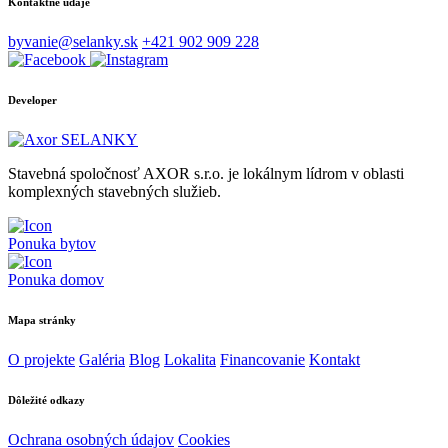
Kontaktné údaje
byvanie@selanky.sk
+421 902 909 228
Developer
Stavebná spoločnosť AXOR s.r.o. je lokálnym lídrom v oblasti
komplexných stavebných služieb.
Ponuka bytov
Ponuka domov
Mapa stránky
O projekte
Galéria
Blog
Lokalita
Financovanie
Kontakt
Dôležité odkazy
Ochrana osobných údajov
Cookies