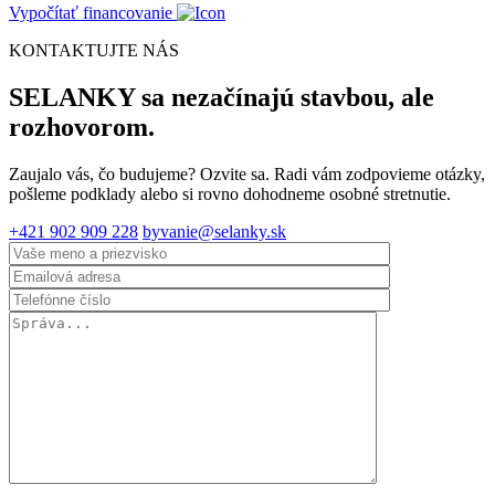
Vypočítať financovanie
KONTAKTUJTE NÁS
SELANKY sa nezačínajú stavbou, ale
rozhovorom.
Zaujalo vás, čo budujeme? Ozvite sa. Radi vám zodpovieme otázky,
pošleme podklady alebo si rovno dohodneme osobné stretnutie.
+421 902 909 228
byvanie@selanky.sk