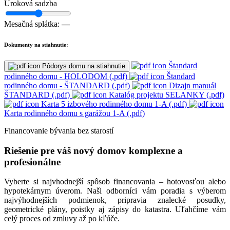
Úroková sadzba
Mesačná splátka:
—
Dokumenty na stiahnutie:
Štandard
Pôdorys domu na stiahnutie
rodinného domu - HOLODOM (.pdf)
Štandard
rodinného domu - ŠTANDARD (.pdf)
Dizajn manuál
ŠTANDARD (.pdf)
Katalóg projektu SELANKY (.pdf)
Karta 5 izbového rodinného domu 1-A (.pdf)
Karta rodinného domu s garážou 1-A (.pdf)
Financovanie bývania bez starostí
Riešenie pre váš nový domov komplexne a
profesionálne
Vyberte si najvhodnejší spôsob financovania – hotovosťou alebo
hypotekárnym úverom. Naši odborníci vám poradia s výberom
najvýhodnejších podmienok, pripravia znalecké posudky,
geometrické plány, poistky aj zápisy do katastra. Uľahčíme vám
celý proces od zmluvy až po kľúče.