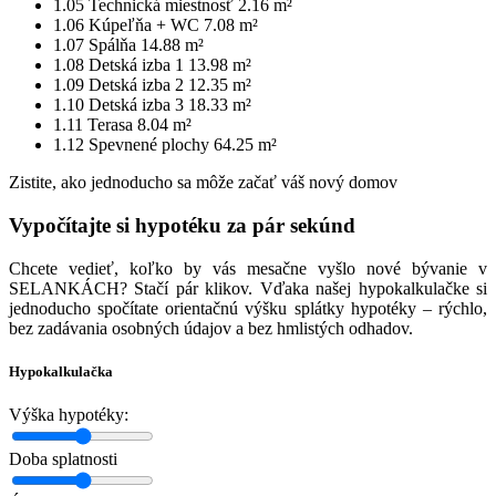
1.05
Technická miestnosť
2.16 m²
1.06
Kúpeľňa + WC
7.08 m²
1.07
Spálňa
14.88 m²
1.08
Detská izba 1
13.98 m²
1.09
Detská izba 2
12.35 m²
1.10
Detská izba 3
18.33 m²
1.11
Terasa
8.04 m²
1.12
Spevnené plochy
64.25 m²
Zistite, ako jednoducho sa môže začať váš nový domov
Vypočítajte si hypotéku za pár sekúnd
Chcete vedieť, koľko by vás mesačne vyšlo nové bývanie v
SELANKÁCH? Stačí pár klikov. Vďaka našej hypokalkulačke si
jednoducho spočítate orientačnú výšku splátky hypotéky – rýchlo,
bez zadávania osobných údajov a bez hmlistých odhadov.
Hypokalkulačka
Výška hypotéky:
Doba splatnosti