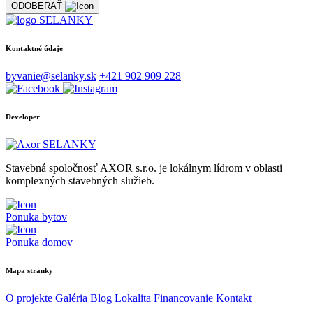
ODOBERAŤ
Kontaktné údaje
byvanie@selanky.sk
+421 902 909 228
Developer
Stavebná spoločnosť AXOR s.r.o. je lokálnym lídrom v oblasti
komplexných stavebných služieb.
Ponuka bytov
Ponuka domov
Mapa stránky
O projekte
Galéria
Blog
Lokalita
Financovanie
Kontakt