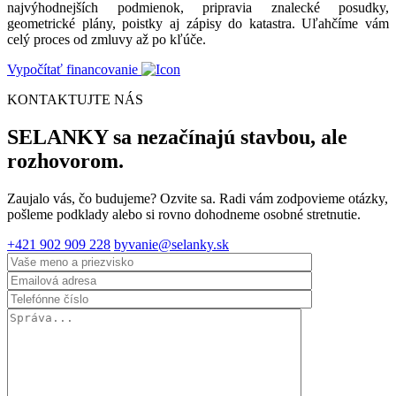
najvýhodnejších podmienok, pripravia znalecké posudky,
geometrické plány, poistky aj zápisy do katastra. Uľahčíme vám
celý proces od zmluvy až po kľúče.
Vypočítať financovanie
KONTAKTUJTE NÁS
SELANKY sa nezačínajú stavbou, ale
rozhovorom.
Zaujalo vás, čo budujeme? Ozvite sa. Radi vám zodpovieme otázky,
pošleme podklady alebo si rovno dohodneme osobné stretnutie.
+421 902 909 228
byvanie@selanky.sk