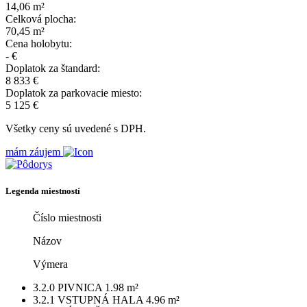
14,06 m²
Celková plocha:
70,45 m²
Cena holobytu:
- €
Doplatok za štandard:
8 833 €
Doplatok za parkovacie miesto:
5 125 €
Všetky ceny sú uvedené s DPH.
mám záujem
Legenda miestností
Číslo miestnosti
Názov
Výmera
3.2.0
PIVNICA
1.98 m²
3.2.1
VSTUPNÁ HALA
4.96 m²