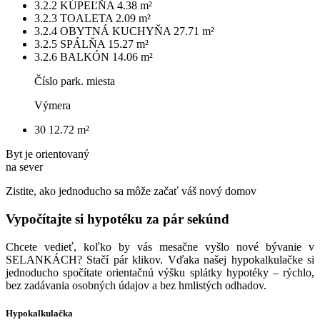
3.2.2
KÚPEĽŇA
4.38 m²
3.2.3
TOALETA
2.09 m²
3.2.4
ОBYTNÁ KUCHYŇA
27.71 m²
3.2.5
SPÁLŇA
15.27 m²
3.2.6
BALKÓN
14.06 m²
Číslo park. miesta
Výmera
30
12.72 m²
Byt je orientovaný
na sever
Zistite, ako jednoducho sa môže začať váš nový domov
Vypočítajte si hypotéku za pár sekúnd
Chcete vedieť, koľko by vás mesačne vyšlo nové bývanie v
SELANKÁCH? Stačí pár klikov. Vďaka našej hypokalkulačke si
jednoducho spočítate orientačnú výšku splátky hypotéky – rýchlo,
bez zadávania osobných údajov a bez hmlistých odhadov.
Hypokalkulačka