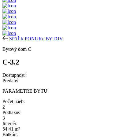
SPäŤ k PONUKe BYTOV
Bytový dom C
C-3.2
Dostupnosť:
Predaný
PARAMETRE BYTU
Počet izieb:
2
Podlažie:
3
Interiér:
54,41 m²
Balkón: