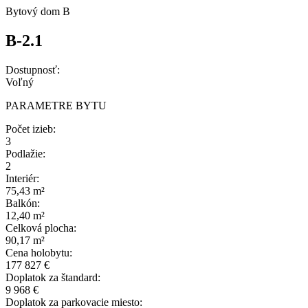
Bytový dom B
B-2.1
Dostupnosť:
Voľný
PARAMETRE BYTU
Počet izieb:
3
Podlažie:
2
Interiér:
75,43 m²
Balkón:
12,40 m²
Celková plocha:
90,17 m²
Cena holobytu:
177 827 €
Doplatok za štandard:
9 968 €
Doplatok za parkovacie miesto: