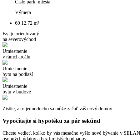
Číslo park. miesta
Výmera
60
12.72 m²
Byt je orientovaný
na severovýchod
Umiestnenie
v rámci areálu
Umiestnenie
bytu na podlaží
Umiestnenie
bytu v budove
Zistite, ako jednoducho sa môže začať váš nový domov
Vypočítajte si hypotéku za pár sekúnd
Chcete vedieť, koľko by vás mesačne vyšlo nové bývanie v SELANKÁ
osobných údajov a bez hmlistých odhadov.