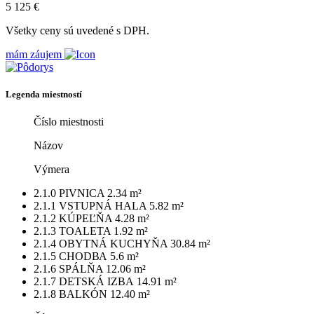
5 125 €
Všetky ceny sú uvedené s DPH.
mám záujem
Legenda miestností
Číslo miestnosti
Názov
Výmera
2.1.0
PIVNICA
2.34 m²
2.1.1
VSTUPNÁ HALA
5.82 m²
2.1.2
KÚPEĽŇA
4.28 m²
2.1.3
TOALETA
1.92 m²
2.1.4
ОBYTNÁ KUCHYŇA
30.84 m²
2.1.5
CHODВА
5.6 m²
2.1.6
SPÁLŇA
12.06 m²
2.1.7
DETSKÁ IZBА
14.91 m²
2.1.8
BALKÓN
12.40 m²