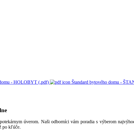
 domu - HOLOBYT (.pdf)
Štandard bytového domu - ŠT
lne
ypotekárnym úverom. Naši odborníci vám poradia s výberom najvýhod
ž po kľúče.