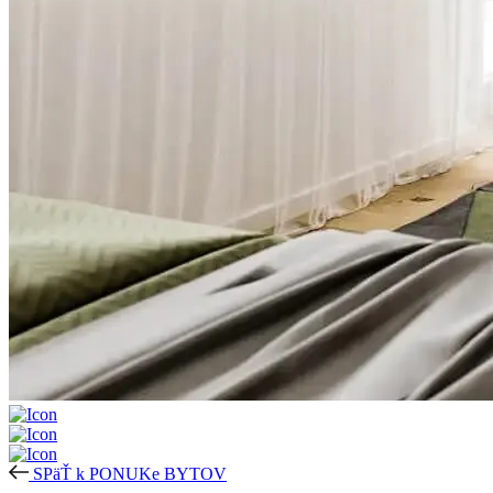
SPäŤ k PONUKe BYTOV